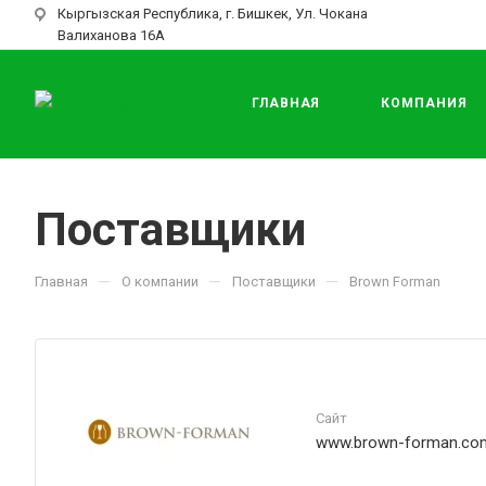
Кыргызская Республика, г. Бишкек, Ул. Чокана
Валиханова 16А
ГЛАВНАЯ
КОМПАНИЯ
Поставщики
—
—
—
Главная
О компании
Поставщики
Brown Forman
Сайт
www.brown-forman.co