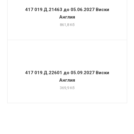
417 019.Д.21463 до 05.06.2027 Виски
Англия
861,8 Кб
417 019.Д.22601 до 05.09.2027 Виски
Англия
369,9 Кб
Товары William Grant & Sons в нашем
магазине