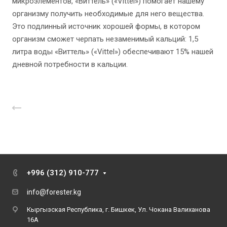
микроэлементов, «Виттель» («Vittel») помогает нашему
организму получить необходимые для него вещества.
Это подлинный источник хорошей формы, в котором
организм сможет черпать незаменимый кальций: 1,5
литра воды «Виттель» («Vittel») обеспечивают 15% нашей
дневной потребности в кальции.
Назад к списку
+996 (312) 910-777
info@forester.kg
Кыргызская Республика, г. Бишкек, Ул. Чокана Валиханова
16А