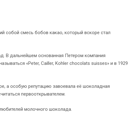
ий собой смесь бобов какао, который вскоре стал
ад. В дальнейшем основанная Петером компания
ваться «Peter, Cailler, Kohler chocolats suisses» и в 1929
ире, а особую репутацию завоевала её шоколадная
считаться первооткрывателем.
 любителей молочного шоколада.