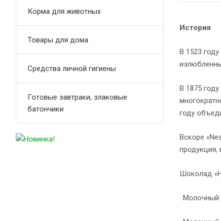
Корма для животных
История
Товары для дома
В 1523 году
излюбленны
Средства личной гигиены
В 1875 год
Готовые завтраки, злаковые
многократно
батончики
году объеди
Вскоре «Ne
продукция,
ф
Шоколад «Н
· Молочный