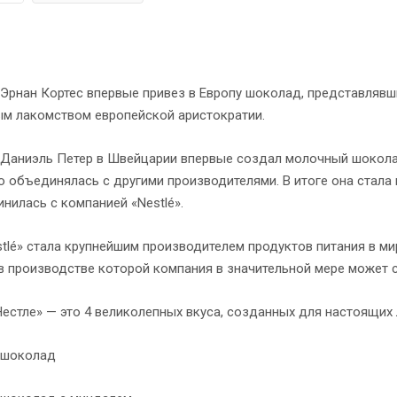
 Эрнан Кортес впервые привез в Европу шоколад, представлявш
м лакомством европейской аристократии.
у Даниэль Петер в Швейцарии впервые создал молочный шокол
 объединялась с другими производителями. В итоге она стала назы
нилась с компанией «Nestlé».
stlé» стала крупнейшим производителем продуктов питания в м
 в производстве которой компания в значительной мере может 
естле» — это 4 великолепных вкуса, созданных для настоящих
 шоколад