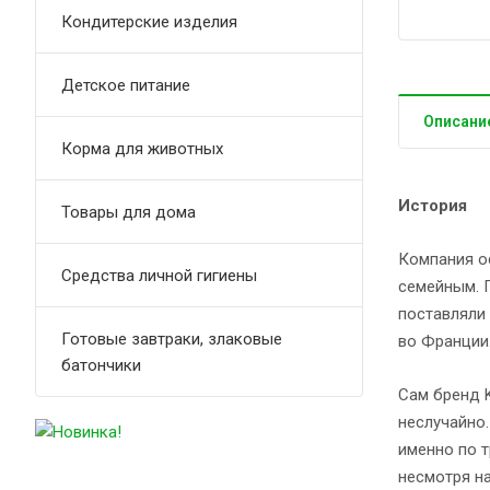
Кондитерские изделия
Детское питание
Описани
Корма для животных
История
Товары для дома
Компания ос
Средства личной гигиены
семейным. 
поставляли 
Готовые завтраки, злаковые
во Франции
батончики
Сам бренд K
неслучайно.
именно по т
несмотря на
ф