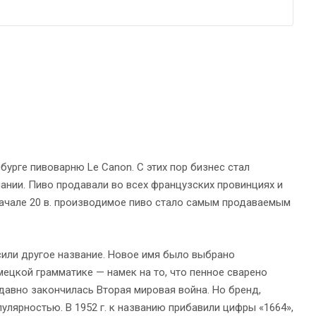
бурге пивоварню Le Canon. С этих пор бизнес стал
ании. Пиво продавали во всех французских провинциях и
В начале 20 в. производимое пиво стало самым продаваемым
осили другое название. Новое имя было выбрано
мецкой грамматике — намек на то, что пенное сварено
давно закончилась Вторая мировая война. Но бренд,
улярностью. В 1952 г. к названию прибавили цифры «1664»,