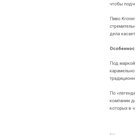
чтобы подч
Пиво Kronen
стремительн
дела касае
Особеннос
Под маркой 
карамельное
традиционны
По «легенде
компании д
которых в «
Назад 