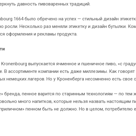
еркнуть давность пивоваренных традиций.
bourg 1664 было обречено на успех — стильный дизайн этикетк
о росли. Несколько раз меняли этикетку и дизайн бутылки. Ко
тся оформления и рекламы продукта.
ти
Kronenbourg выпускается ячменное и пшеничное пиво, «с граду
. В ассортименте компании есть даже миллезимы. Как говорят 
х немецких лагеров. Но у Кроненберга несомненно есть свое о
» бренда, пенное варится по старинным технологиям — по тем ж
овольно много напитков, которые нельзя назвать настоящим пи
приличном» пенном быть не должно. Но в целом, потребителю е
к списку