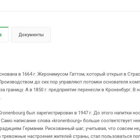
е
Документы
нована в 1664 г. Жеронимусом Гаттом, который открыл в Страс
Производством до сих пор управляют потомки основателя комп
за границу. А в 1850 г. предприятие перенесли в Кроненбург. 
.
ronenbourg был зарегистрирован в 1947 г. До этого напитки н
 Само написание слова «kronenbourg» больше соответствует не
радициям Германии. Рискованный шаг, учитывая, что совсем не
 тревожные настроения жителей страны, стал пользоваться поп