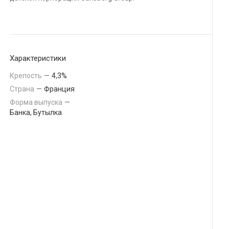
Подробности
Характеристики
Подсказка для
Крепость
—
4,3%
подраздела
"экскаваторы"
Страна
—
Франция
Форма выпуска
—
Банка, Бутылка