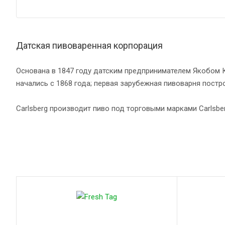
Датская пивоваренная корпорация
Основана в 1847 году датским предпринимателем Якобом К
начались с 1868 года; первая зарубежная пивоварня постро
Carlsberg производит пиво под торговыми марками Carlsberg
Товары Carlsberg Group в нашем магаз